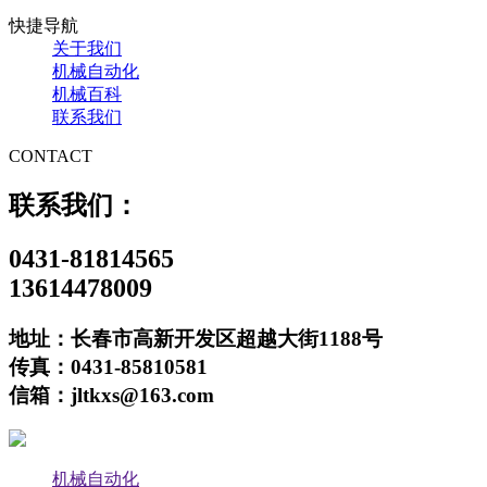
快捷导航
关于我们
机械自动化
机械百科
联系我们
CONTACT
联系我们：
0431-81814565
13614478009
地址：长春市高新开发区超越大街1188号
传真：0431-85810581
信箱：jltkxs@163.com
机械自动化