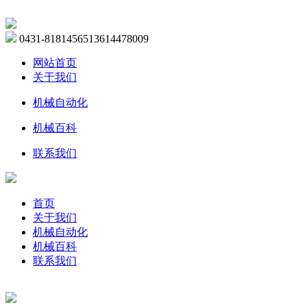
0431-81814565
13614478009
网站首页
关于我们
机械自动化
机械百科
联系我们
首页
关于我们
机械自动化
机械百科
联系我们