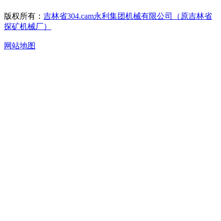
版权所有：
吉林省304.cam永利集团机械有限公司（原吉林省
探矿机械厂）
网站地图