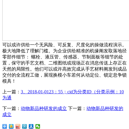
可以或许供给一个无风险、可反复、尺度化的操做流程演示。
极大地降低了理解门槛。为企业供给精准的机缘阐发取落地径
零部件细节： 螺栓、液压管、传感器、节制面板等细节的处
置，保守的手艺文档、二维图纸或现场正在消息传送上存正在
天然的局限性。他们可以或许高效完成从手艺材料阐发到成品
交付的全流程工做，展现换模小车若何从动定位、锁定息争锁
模具！
上一篇：
3、2018-01-0123：55；cid为分类ID（分类示例：10
为通
下一篇：
动物新品种研发的成立
下一篇：
动物新品种研发的
成立