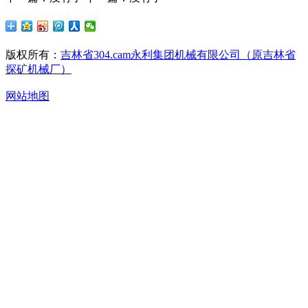
版权所有：
吉林省304.cam永利集团机械有限公司（原吉林省
探矿机械厂）
网站地图