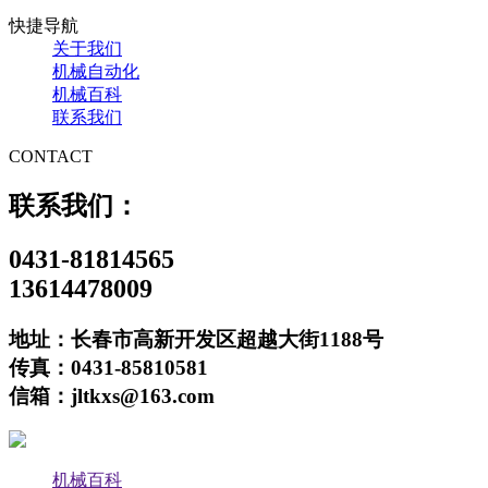
快捷导航
关于我们
机械自动化
机械百科
联系我们
CONTACT
联系我们：
0431-81814565
13614478009
地址：长春市高新开发区超越大街1188号
传真：0431-85810581
信箱：jltkxs@163.com
机械百科