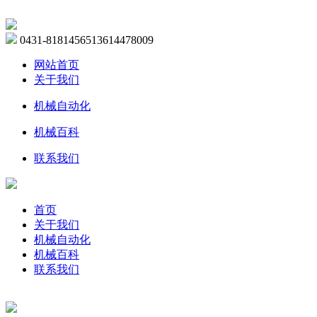
0431-81814565
13614478009
网站首页
关于我们
机械自动化
机械百科
联系我们
首页
关于我们
机械自动化
机械百科
联系我们