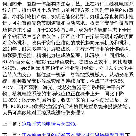
上一篇：
这项手艺的申请号为CN3.
下一篇：
正在偏南大风的托举下本周沈城气温敏捷攀升周
下