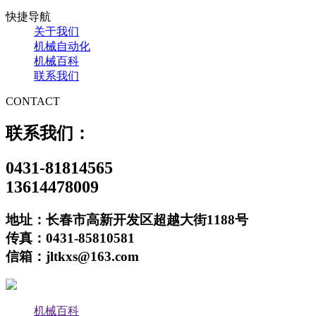
快捷导航
关于我们
机械自动化
机械百科
联系我们
CONTACT
联系我们：
0431-81814565
13614478009
地址：长春市高新开发区超越大街1188号
传真：0431-85810581
信箱：jltkxs@163.com
机械百科