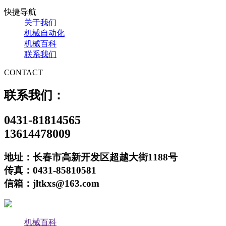
快捷导航
关于我们
机械自动化
机械百科
联系我们
CONTACT
联系我们：
0431-81814565
13614478009
地址：长春市高新开发区超越大街1188号
传真：0431-85810581
信箱：jltkxs@163.com
机械百科